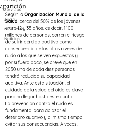
aparición
Servicios
Según la 
Organización Mundial de la 
Audio
Salud
, cerca del 50% de los jóvenes 
entre 12 y 35 años, es decir, 1.100 
Productos
millones de personas, corren el riesgo 
Noticias
de sufrir pérdida auditiva como 
consecuencia de los altos niveles de 
ruido a los que se ven expuestos y 
por si fuera poco, se prevé que en 
2050 una de cada diez personas 
tendrá reducida su capacidad 
auditiva. Ante esta situación, el 
cuidado de la salud del oído es clave 
para no llegar hasta este punto. 
La prevención contra el ruido es 
fundamental para aplazar el 
deterioro auditivo y al mismo tiempo 
evitar sus consecuencias. A veces, 