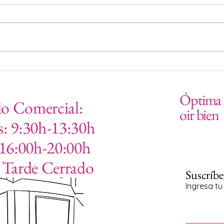
¿Nadas sin molestias?
🕶️ G
Lujo,
Óptim
Óptima s
o Comercial:
oir bien
: 9:30h-13:30h
 16:00h-20:00h
s Tarde Cerrado
Suscríbe
Ingresa tu