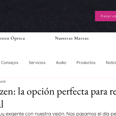
Reserva
estra Óptica
Nuestras Marcas
Consejos
Servicios
Audio
Productos
Notic
tura
en: la opción perfecta para re
al
uy exigente con nuestra visión. Nos pasamos el día p