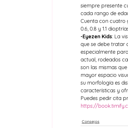
siempre presente c
cada rango de edad 
Cuenta con cuatro g
0.6, 0.8 y 1.1 dioptría
-Eyezen Kids
: La vi
que se debe tratar 
especialmente para 
actual, rodeados cad
son las mismas que 
mayor espacio visua
su morfología es dis
características y 
Puedes pedir cita pr
https://book.timif
Consejos