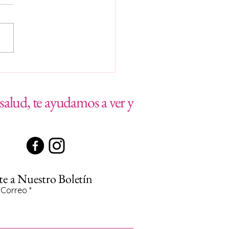
afas de Sol de Alta Gama:
 Tecnología y Salud Visual en
a Salud
alud, te ayudamos a ver y
te a Nuestro Boletín
 Correo