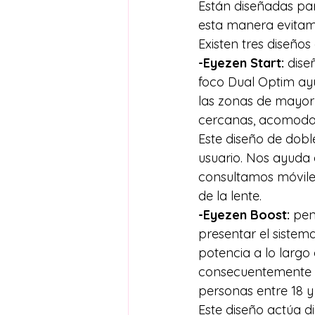
Están diseñadas par
esta manera evitamo
Existen tres diseños
-Eyezen Start: 
dise
foco Dual Optim ayu
las zonas de mayor 
cercanas, acomodada
Este diseño de dobl
usuario. Nos ayuda 
consultamos móviles 
de la lente.
-Eyezen Boost: 
pen
presentar el sistem
potencia a lo larg
consecuentemente u
personas entre 18 y
Este diseño actúa 