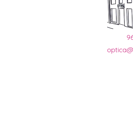
9
optica