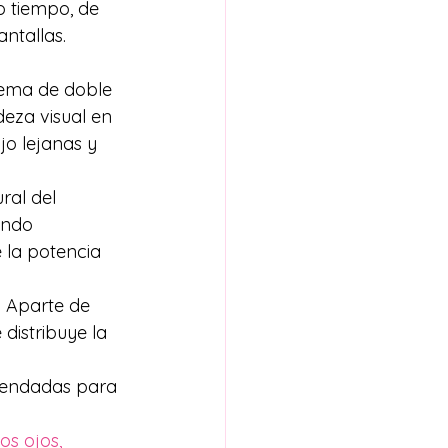
o tiempo, de 
ntallas. 
tema de doble 
eza visual en 
jo lejanas y 
ral del 
ando 
 la potencia 
. Aparte de 
distribuye la 
mendadas para 
os ojos,