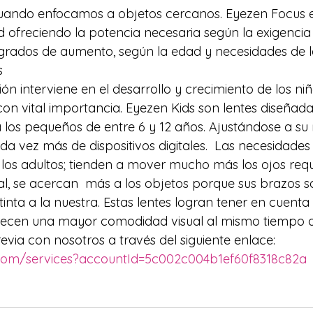
uando enfocamos a objetos cercanos. Eyezen Focus es
ofreciendo la potencia necesaria según la exigencia 
rados de aumento, según la edad y necesidades de la
s
sión interviene en el desarrollo y crecimiento de los niñ
con vital importancia. Eyezen Kids son lentes diseñada
los pequeños de entre 6 y 12 años. Ajustándose a su 
a vez más de dispositivos digitales.  Las necesidades 
los adultos; tienden a mover mucho más los ojos requ
l, se acercan  más a los objetos porque sus brazos s
tinta a la nuestra. Estas lentes logran tener en cuenta
ofrecen una mayor comodidad visual al mismo tiempo 
evia con nosotros a través del siguiente enlace: 
y.com/services?accountId=5c002c004b1ef60f8318c82a