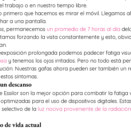
el trabajo o en nuestro tiempo libre.
 primero que hacemos es mirar el móvil. Llegamos al
ar a una pantalla.
ios, permanecemos
 un promedio de 7 horas al día
 del
 Estamos forzando la vista constantemente y esto, obvi
an.
eexposición prolongada podemos padecer fatiga visua
osa
 y tenemos los ojos irritados. Pero no todo está per
ción. Nuestras gafas ahora pueden ser también un r
estos síntomas.
 un descanso
 Essilor son la mejor opción para combatir la fatiga v
ptimizadas para el uso de dispositivos digitales. Estas
 selectivo de la 
luz nociva proveniente de la radiación 
o de vida actual