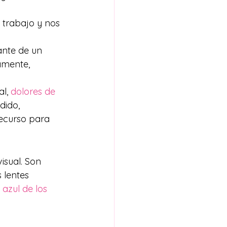
 trabajo y nos 
ante de un 
amente, 
l, 
dolores de 
dido, 
ecurso para 
isual. Son 
 lentes 
azul de los 