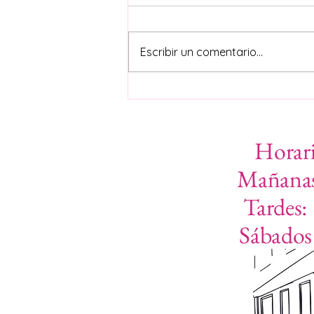
Escribir un comentario...
Vuelta al cole: revisión visual
infantil esencial
Horari
Mañanas
Tardes:
​Sábado